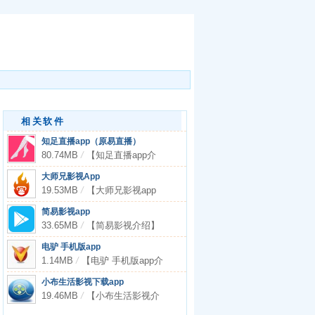
相关软件
知足直播app（原易直播）
80.74MB
/
【知足直播app介
绍】 知足
大师兄影视App
19.53MB
/
【大师兄影视app
介绍】�
简易影视app
33.65MB
/
【简易影视介绍】
简易影
电驴 手机版app
1.14MB
/
【电驴 手机版app介
绍】电
小布生活影视下载app
19.46MB
/
【小布生活影视介
绍】