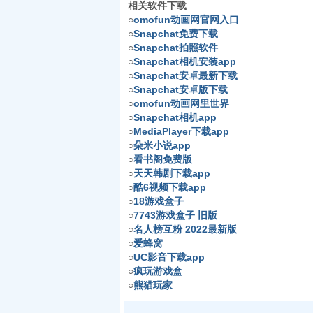
相关软件下载
○
omofun动画网官网入口
○
Snapchat免费下载
○
Snapchat拍照软件
○
Snapchat相机安装app
○
Snapchat安卓最新下载
○
Snapchat安卓版下载
○
omofun动画网里世界
○
Snapchat相机app
○
MediaPlayer下载app
○
朵米小说app
○
看书阁免费版
○
天天韩剧下载app
○
酷6视频下载app
○
18游戏盒子
○
7743游戏盒子 旧版
○
名人榜互粉 2022最新版
○
爱蜂窝
○
UC影音下载app
○
疯玩游戏盒
○
熊猫玩家